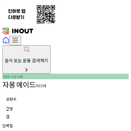
음식 또는 운동 검색하기
천회
이상
기록
1
자몽
에이드
이디야
순탄수
29
g
단백질