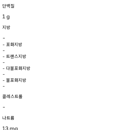
단백질
1
g
지방
-
포화지방
-
-
트랜스지방
-
-
다불포화지방
-
-
불포화지방
-
-
콜레스트롤
-
나트륨
13
mg