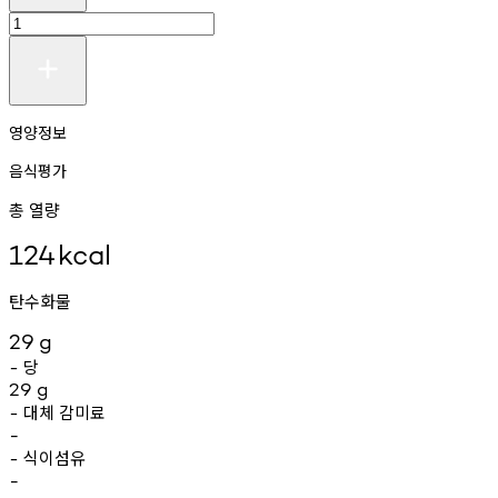
영양정보
음식평가
총 열량
124
kcal
탄수화물
29
g
당
-
29
g
대체
감미료
-
-
식이섬유
-
-