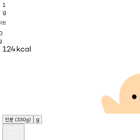
1
g
지방
0
g
124
kcal
인분
g
(330g)