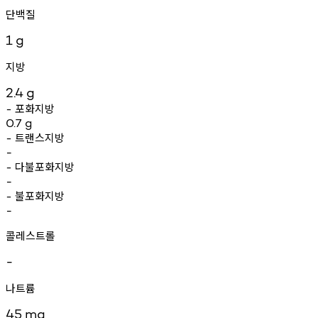
단백질
1
g
지방
2.4
g
포화지방
-
0.7
g
트랜스지방
-
-
다불포화지방
-
-
불포화지방
-
-
콜레스트롤
-
나트륨
45
mg