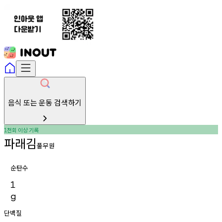
음식 또는 운동 검색하기
천회
이상
기록
1
파래김
풀무원
순탄수
1
g
단백질