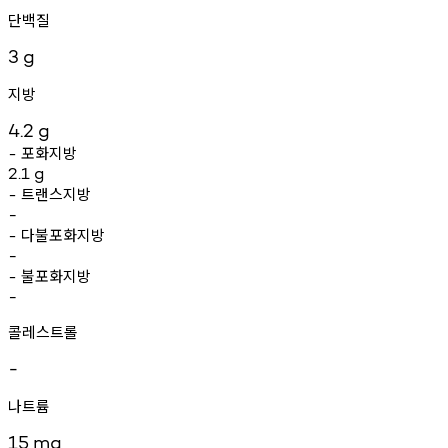
단백질
3
g
지방
4.2
g
포화지방
-
2.1
g
트랜스지방
-
-
다불포화지방
-
-
불포화지방
-
-
콜레스트롤
-
나트륨
15
mg