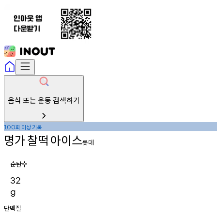
음식 또는 운동 검색하기
회
이상
기록
100
명가
찰떡
아이스
롯데
순탄수
32
g
단백질