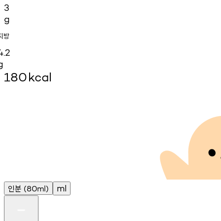
3
g
지방
4.2
g
180
kcal
인분
ml
(80ml)