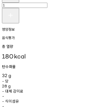
영양정보
음식평가
총 열량
180
kcal
탄수화물
32
g
당
-
28
g
대체
감미료
-
-
식이섬유
-
-