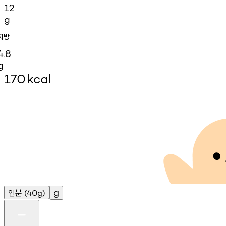
12
g
지방
4.8
g
170
kcal
인분
g
(40g)