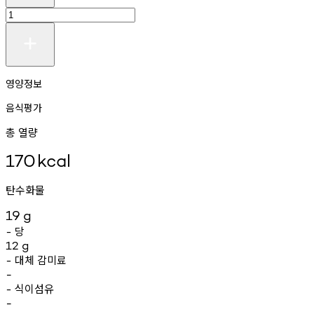
영양정보
음식평가
총 열량
170
kcal
탄수화물
19
g
당
-
12
g
대체
감미료
-
-
식이섬유
-
-