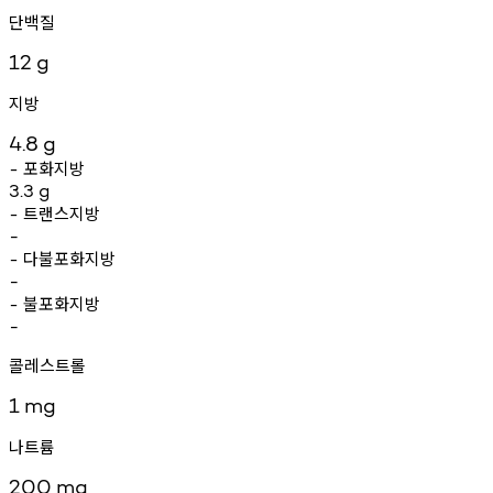
단백질
12
g
지방
4.8
g
포화지방
-
3.3
g
트랜스지방
-
-
다불포화지방
-
-
불포화지방
-
-
콜레스트롤
1
mg
나트륨
200
mg