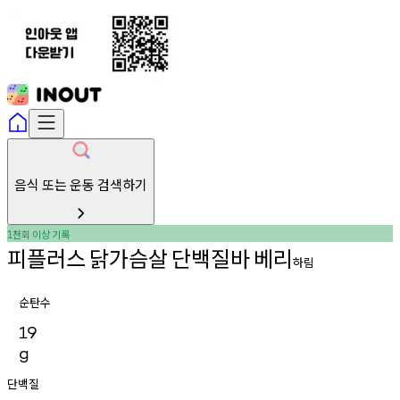
음식 또는 운동 검색하기
천회
이상
기록
1
피플러스
닭가슴살
단백질바
베리
하림
순탄수
19
g
단백질