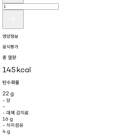
영양정보
음식평가
총 열량
145
kcal
탄수화물
22
g
당
-
-
대체
감미료
-
16
g
식이섬유
-
4
g