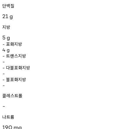
단백질
21
g
지방
5
g
포화지방
-
4
g
트랜스지방
-
-
다불포화지방
-
-
불포화지방
-
-
콜레스트롤
-
나트륨
190
mg