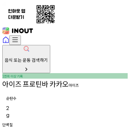
음식 또는 운동 검색하기
천회
이상
기록
1
아이즈
프로틴바
카카오
아이즈
순탄수
2
g
단백질