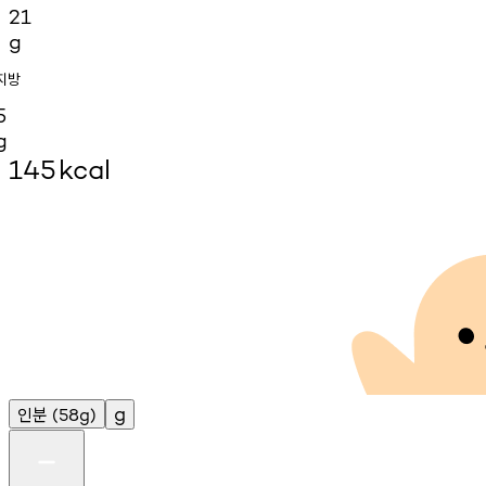
21
g
지방
5
g
145
kcal
인분
g
(58g)