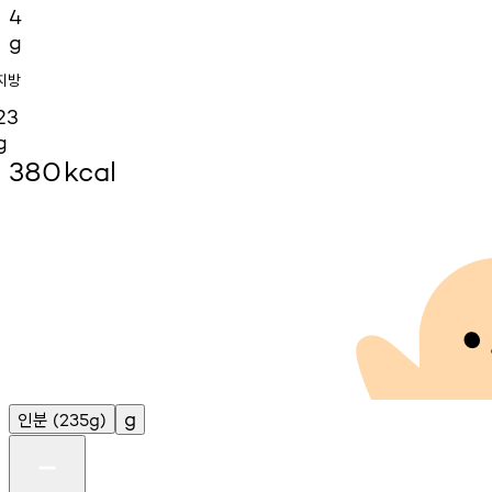
4
g
지방
23
g
380
kcal
인분
g
(235g)