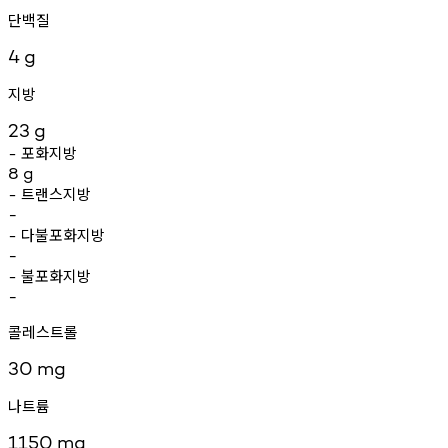
단백질
4
g
지방
23
g
포화지방
-
8
g
트랜스지방
-
-
다불포화지방
-
-
불포화지방
-
-
콜레스트롤
30
mg
나트륨
1150
mg