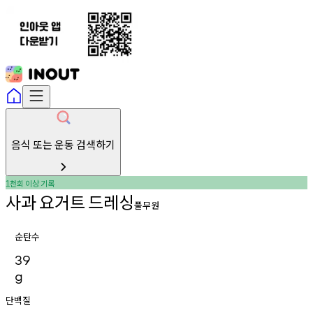
음식 또는 운동 검색하기
천회
이상
기록
1
사과
요거트
드레싱
풀무원
순탄수
39
g
단백질