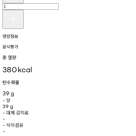
영양정보
음식평가
총 열량
380
kcal
탄수화물
39
g
당
-
39
g
대체
감미료
-
-
식이섬유
-
-