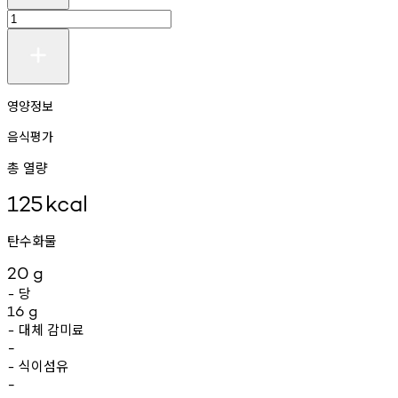
영양정보
음식평가
총 열량
125
kcal
탄수화물
20
g
당
-
16
g
대체
감미료
-
-
식이섬유
-
-