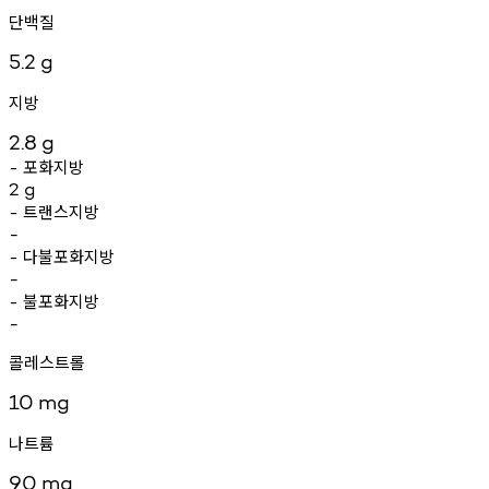
단백질
5.2
g
지방
2.8
g
포화지방
-
2
g
트랜스지방
-
-
다불포화지방
-
-
불포화지방
-
-
콜레스트롤
10
mg
나트륨
90
mg