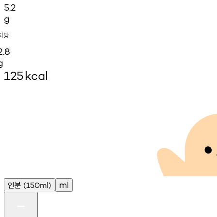
5.2
g
지방
2.8
g
125
kcal
인분
ml
(150ml)