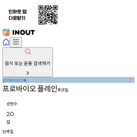
음식 또는 운동 검색하기
회
이상
기록
100
프로바이오
플레인
푸르밀
순탄수
20
g
단백질