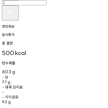
영양정보
음식평가
총 열량
500
kcal
탄수화물
60.3
g
당
-
7.7
g
대체
감미료
-
-
식이섬유
-
9.2
g