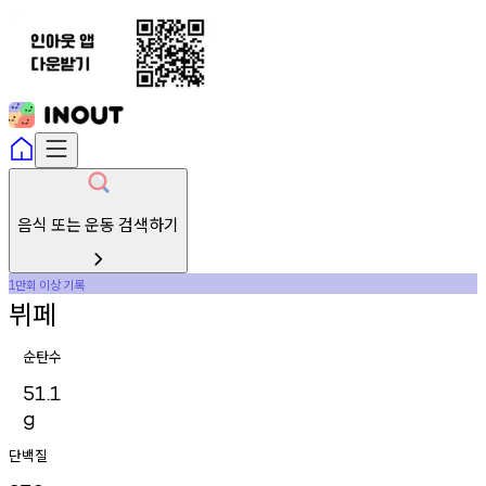
음식 또는 운동 검색하기
만회
이상
기록
1
뷔페
순탄수
51.1
g
단백질