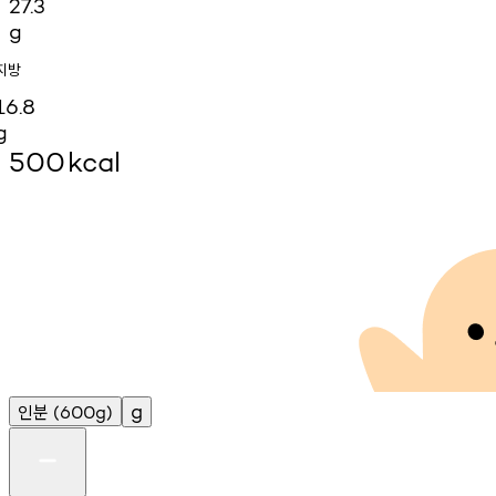
27.3
g
지방
16.8
g
500
kcal
인분
g
(600g)