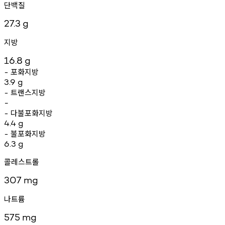
단백질
27.3
g
지방
16.8
g
포화지방
-
3.9
g
트랜스지방
-
-
다불포화지방
-
4.4
g
불포화지방
-
6.3
g
콜레스트롤
307
mg
나트륨
575
mg