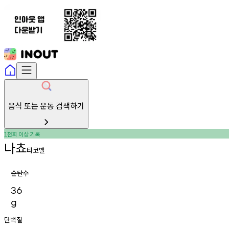
음식 또는 운동 검색하기
천회
이상
기록
1
나쵸
타코벨
순탄수
36
g
단백질