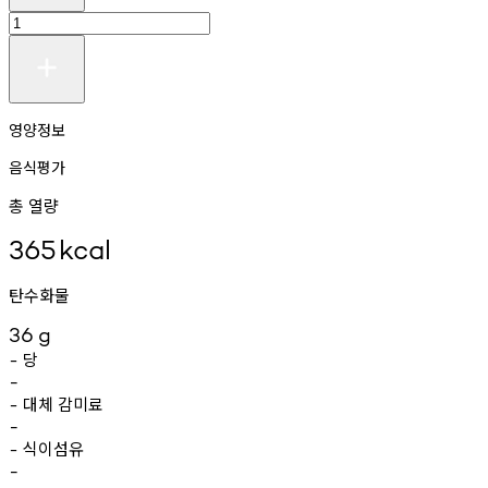
영양정보
음식평가
총 열량
365
kcal
탄수화물
36
g
당
-
-
대체
감미료
-
-
식이섬유
-
-