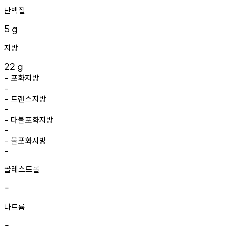
단백질
5
g
지방
22
g
포화지방
-
-
트랜스지방
-
-
다불포화지방
-
-
불포화지방
-
-
콜레스트롤
-
나트륨
-