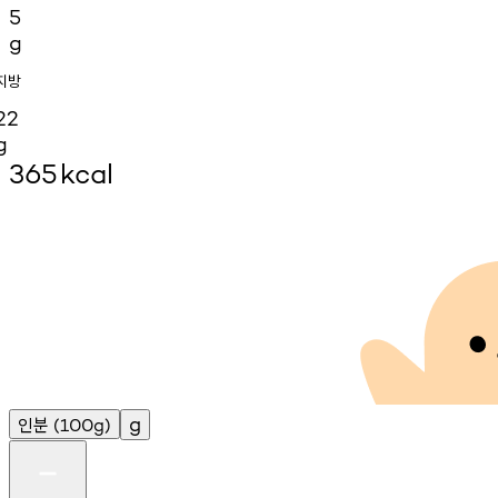
5
g
지방
22
g
365
kcal
인분
g
(100g)