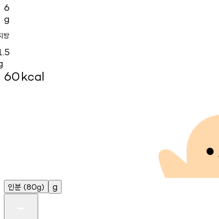
6
g
지방
1.5
g
60
kcal
인분
g
(80g)