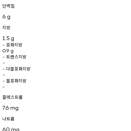
단백질
6
g
지방
1.5
g
포화지방
-
0.9
g
트랜스지방
-
-
다불포화지방
-
-
불포화지방
-
-
콜레스트롤
7.6
mg
나트륨
60
mg