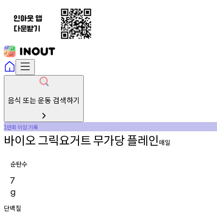
음식 또는 운동 검색하기
만회
이상
기록
1
바이오
그릭요거트
무가당
플레인
매일
순탄수
7
g
단백질