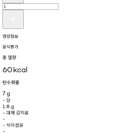
영양정보
음식평가
총 열량
60
kcal
탄수화물
7
g
당
-
1.8
g
대체
감미료
-
-
식이섬유
-
-