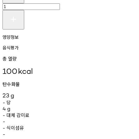
영양정보
음식평가
총 열량
100
kcal
탄수화물
23
g
당
-
4
g
대체
감미료
-
-
식이섬유
-
-