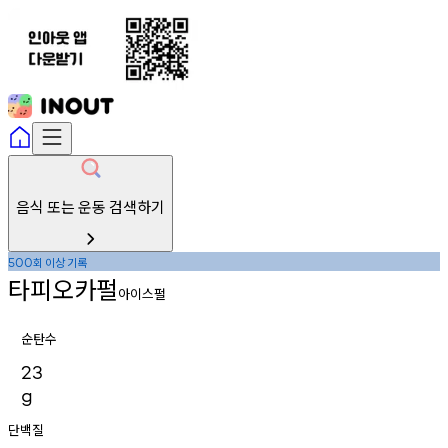
음식 또는 운동 검색하기
회
이상
기록
500
타피오카펄
아이스펄
순탄수
23
g
단백질