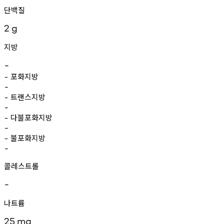
단백질
2
g
지방
-
포화지방
-
-
트랜스지방
-
-
다불포화지방
-
-
불포화지방
-
-
콜레스트롤
-
나트륨
25
mg