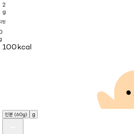
2
g
지방
0
g
100
kcal
인분
g
(60g)