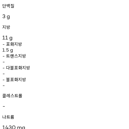
단백질
3
g
지방
11
g
포화지방
-
1.5
g
트랜스지방
-
-
다불포화지방
-
-
불포화지방
-
-
콜레스트롤
-
나트륨
1430
mg