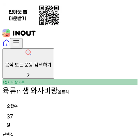
음식 또는 운동 검색하기
천회
이상
기록
1
육류
생
와사비랑
n
움트리
순탄수
37
g
단백질