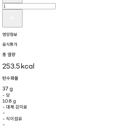
영양정보
음식평가
총 열량
253.5
kcal
탄수화물
37
g
당
-
10.8
g
대체
감미료
-
-
식이섬유
-
-