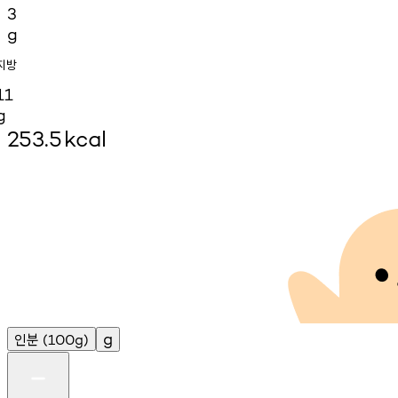
3
g
지방
11
g
253.5
kcal
인분
g
(100g)