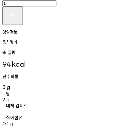
영양정보
음식평가
총 열량
94
kcal
탄수화물
3
g
당
-
2
g
대체
감미료
-
-
식이섬유
-
0.1
g