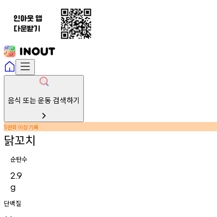
음식 또는 운동 검색하기
만회
이상
기록
5
닭꼬치
순탄수
2.9
g
단백질