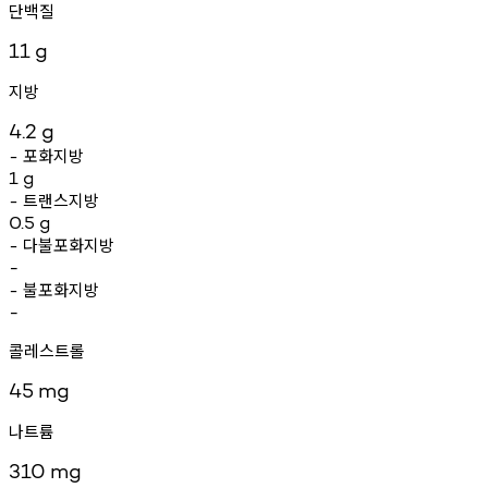
단백질
11
g
지방
4.2
g
포화지방
-
1
g
트랜스지방
-
0.5
g
다불포화지방
-
-
불포화지방
-
-
콜레스트롤
45
mg
나트륨
310
mg