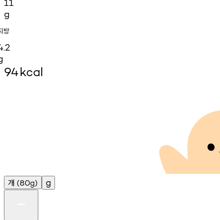
11
g
지방
4.2
g
94
kcal
개
g
(80g)