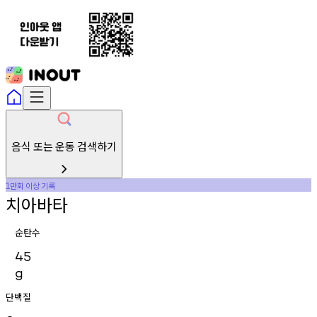
음식 또는 운동 검색하기
만회
이상
기록
1
치아바타
순탄수
45
g
단백질