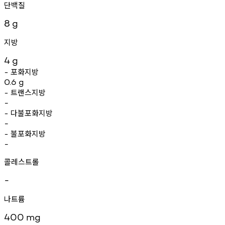
단백질
8
g
지방
4
g
포화지방
-
0.6
g
트랜스지방
-
-
다불포화지방
-
-
불포화지방
-
-
콜레스트롤
-
나트륨
400
mg