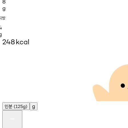
8
g
지방
4
g
248
kcal
인분
g
(125g)