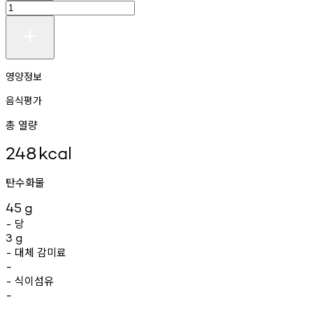
영양정보
음식평가
총 열량
248
kcal
탄수화물
45
g
당
-
3
g
대체
감미료
-
-
식이섬유
-
-