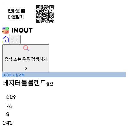
음식 또는 운동 검색하기
회
이상
기록
100
베지터블블렌드
웰팜
순탄수
7.4
g
단백질