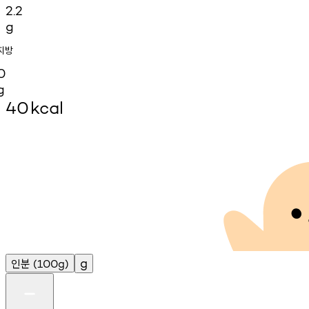
2.2
g
지방
0
g
40
kcal
인분
g
(100g)