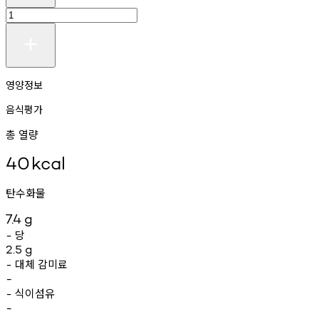
영양정보
음식평가
총 열량
40
kcal
탄수화물
7.4
g
당
-
2.5
g
대체
감미료
-
-
식이섬유
-
-