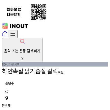
음식 또는 운동 검색하기
회
미만
기록
50
하얀속살
닭가슴살
갈릭
하림
순탄수
0
g
단백질