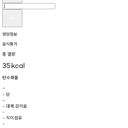
영양정보
음식평가
총 열량
35
kcal
탄수화물
-
당
-
-
대체
감미료
-
-
식이섬유
-
-