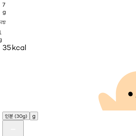
7
g
지방
1
g
35
kcal
인분
g
(30g)