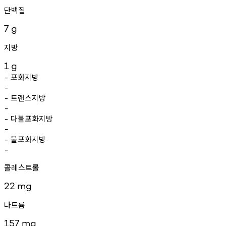
단백질
7
g
지방
1
g
포화지방
-
-
트랜스지방
-
-
다불포화지방
-
-
불포화지방
-
-
콜레스트롤
22
mg
나트륨
157
mg