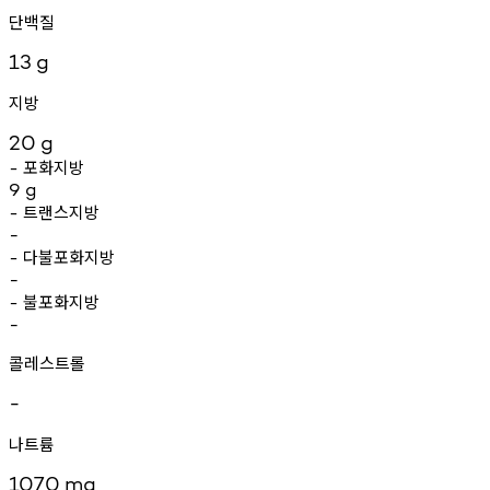
단백질
13
g
지방
20
g
포화지방
-
9
g
트랜스지방
-
-
다불포화지방
-
-
불포화지방
-
-
콜레스트롤
-
나트륨
1070
mg