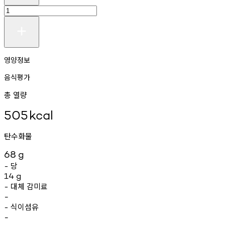
영양정보
음식평가
총 열량
505
kcal
탄수화물
68
g
당
-
14
g
대체
감미료
-
-
식이섬유
-
-