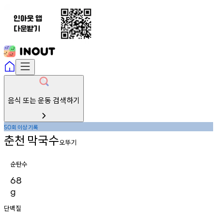
음식 또는 운동 검색하기
회
이상
기록
50
춘천
막국수
오뚜기
순탄수
68
g
단백질