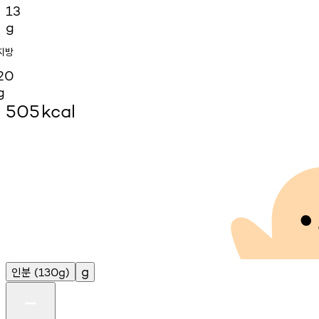
13
g
지방
20
g
505
kcal
인분
g
(130g)