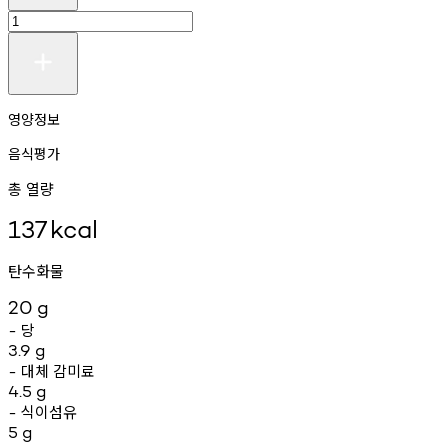
영양정보
음식평가
총 열량
137
kcal
탄수화물
20
g
당
-
3.9
g
대체
감미료
-
4.5
g
식이섬유
-
5
g