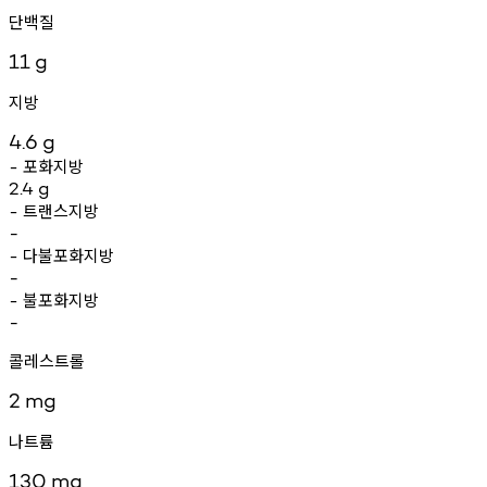
단백질
11
g
지방
4.6
g
포화지방
-
2.4
g
트랜스지방
-
-
다불포화지방
-
-
불포화지방
-
-
콜레스트롤
2
mg
나트륨
130
mg