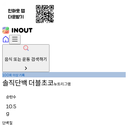
음식 또는 운동 검색하기
회
이상
기록
100
솔직단백
더블초코
뉴트리그램
순탄수
10.5
g
단백질