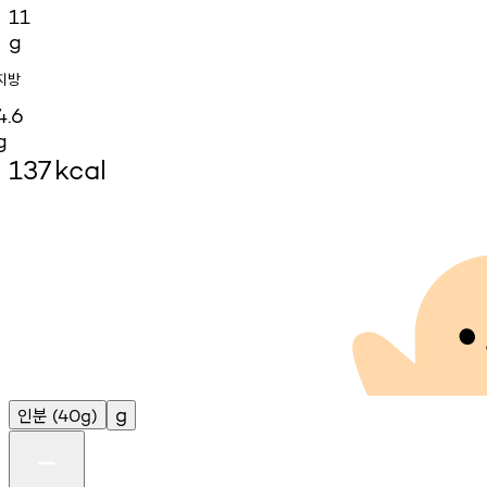
11
g
지방
4.6
g
137
kcal
인분
g
(40g)