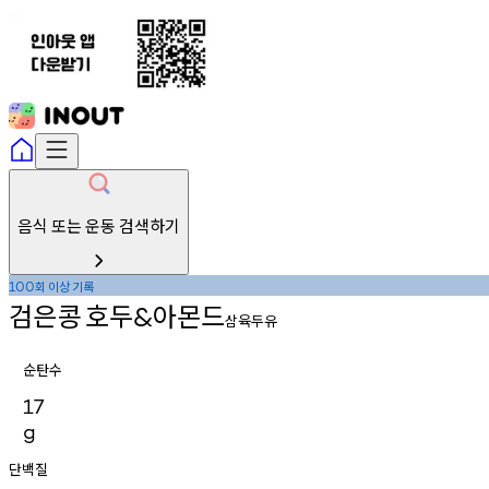
음식 또는 운동 검색하기
회
이상
기록
100
검은콩
호두
아몬드
&
삼육두유
순탄수
17
g
단백질