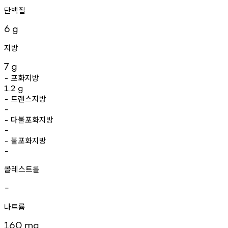
단백질
6
g
지방
7
g
포화지방
-
1.2
g
트랜스지방
-
-
다불포화지방
-
-
불포화지방
-
-
콜레스트롤
-
나트륨
160
mg