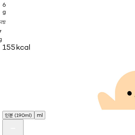
6
g
지방
7
g
155
kcal
인분
ml
(190ml)