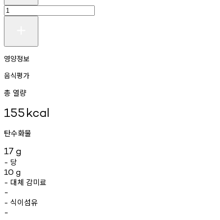
영양정보
음식평가
총 열량
155
kcal
탄수화물
17
g
당
-
10
g
대체
감미료
-
-
식이섬유
-
-