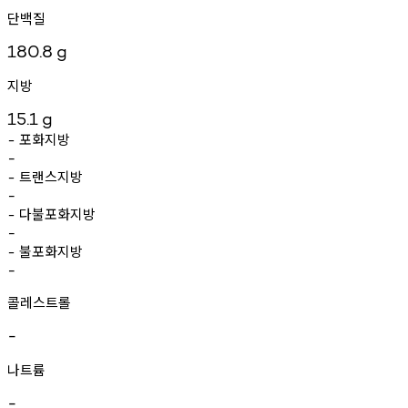
단백질
180.8
g
지방
15.1
g
포화지방
-
-
트랜스지방
-
-
다불포화지방
-
-
불포화지방
-
-
콜레스트롤
-
나트륨
-