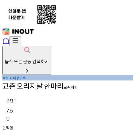
음식 또는 운동 검색하기
회
이상
기록
100
교촌
오리지날
한마리
교촌치킨
순탄수
7.6
g
단백질