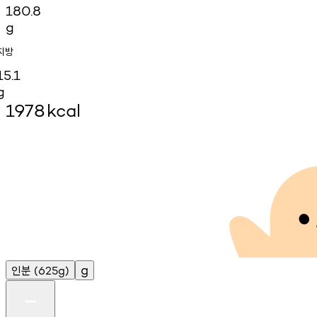
180.8
g
지방
15.1
g
1978
kcal
인분
g
(625g)