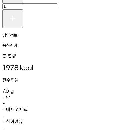
영양정보
음식평가
총 열량
1978
kcal
탄수화물
7.6
g
당
-
-
대체
감미료
-
-
식이섬유
-
-