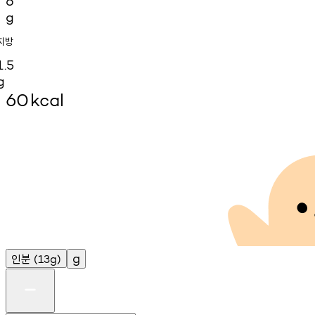
6
g
지방
1.5
g
60
kcal
인분
g
(13g)