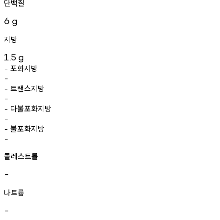
단백질
6
g
지방
1.5
g
포화지방
-
-
트랜스지방
-
-
다불포화지방
-
-
불포화지방
-
-
콜레스트롤
-
나트륨
-