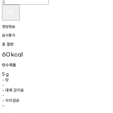
영양정보
음식평가
총 열량
60
kcal
탄수화물
5
g
당
-
-
대체
감미료
-
-
식이섬유
-
-