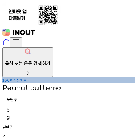
음식 또는 운동 검색하기
회
이상
기록
100
Peanut
butter
PB2
순탄수
5
g
단백질