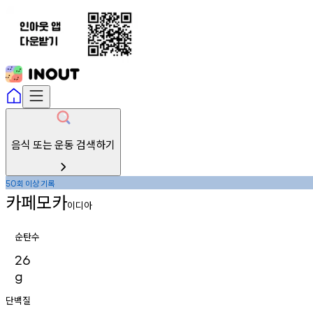
음식 또는 운동 검색하기
회
이상
기록
50
카페모카
이디아
순탄수
26
g
단백질