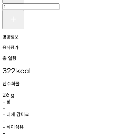
영양정보
음식평가
총 열량
322
kcal
탄수화물
26
g
당
-
-
대체
감미료
-
-
식이섬유
-
-