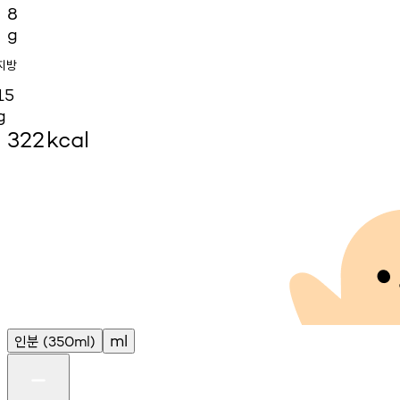
8
g
지방
15
g
322
kcal
인분
ml
(350ml)