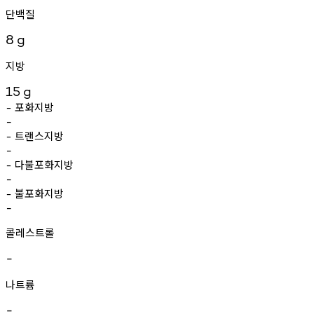
단백질
8
g
지방
15
g
포화지방
-
-
트랜스지방
-
-
다불포화지방
-
-
불포화지방
-
-
콜레스트롤
-
나트륨
-