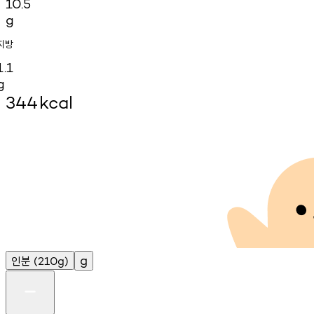
10.5
g
지방
1.1
g
344
kcal
인분
g
(210g)