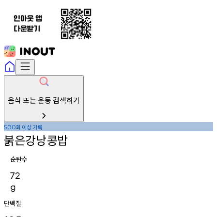
음식 또는 운동 검색하기
회
이상
기록
500
붉은강낭콩밥
순탄수
72
g
단백질