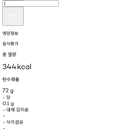
영양정보
음식평가
총 열량
344
kcal
탄수화물
72
g
당
-
0.1
g
대체
감미료
-
-
식이섬유
-
-