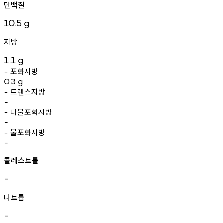
단백질
10.5
g
지방
1.1
g
포화지방
-
0.3
g
트랜스지방
-
-
다불포화지방
-
-
불포화지방
-
-
콜레스트롤
-
나트륨
-