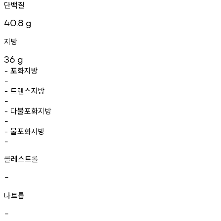
단백질
40.8
g
지방
36
g
포화지방
-
-
트랜스지방
-
-
다불포화지방
-
-
불포화지방
-
-
콜레스트롤
-
나트륨
-