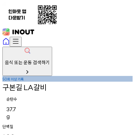
음식 또는 운동 검색하기
회
이상
기록
50
구본길
갈비
LA
순탄수
37.7
g
단백질