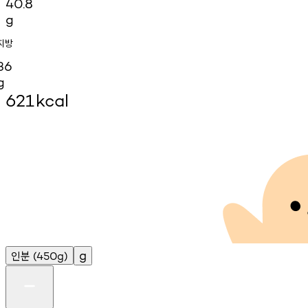
40.8
g
지방
36
g
621
kcal
인분
g
(450g)