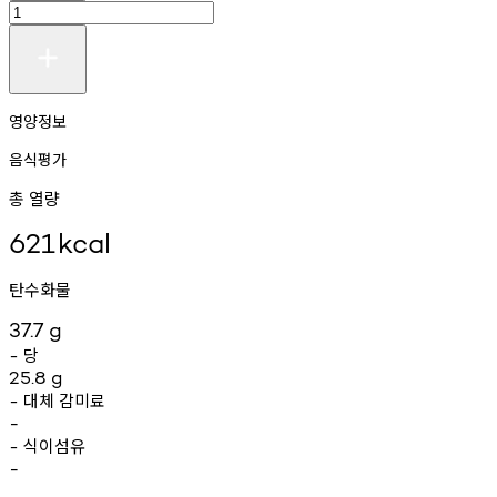
영양정보
음식평가
총 열량
621
kcal
탄수화물
37.7
g
당
-
25.8
g
대체
감미료
-
-
식이섬유
-
-