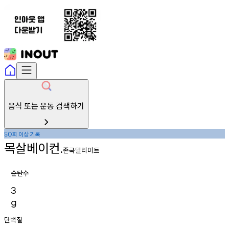
음식 또는 운동 검색하기
회
이상
기록
50
목살베이컨
.
존쿡델리미트
순탄수
3
g
단백질