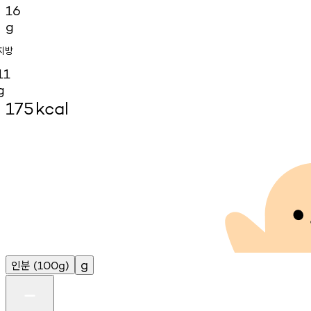
16
g
지방
11
g
175
kcal
인분
g
(100g)