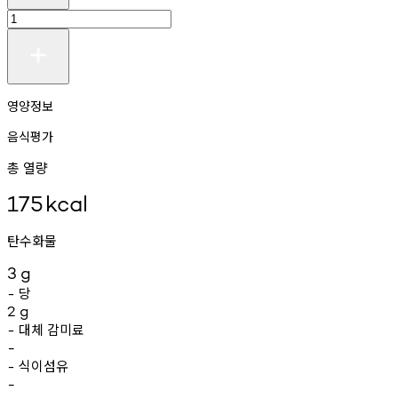
영양정보
음식평가
총 열량
175
kcal
탄수화물
3
g
당
-
2
g
대체
감미료
-
-
식이섬유
-
-