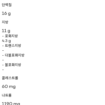
단백질
16
g
지방
11
g
포화지방
-
4.3
g
트랜스지방
-
-
다불포화지방
-
-
불포화지방
-
-
콜레스트롤
60
mg
나트륨
1190
mg