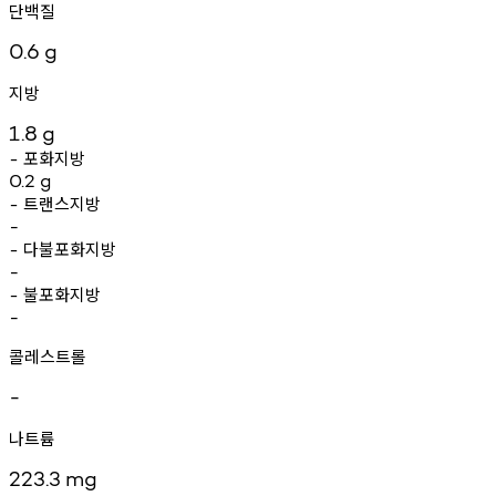
단백질
0.6
g
지방
1.8
g
포화지방
-
0.2
g
트랜스지방
-
-
다불포화지방
-
-
불포화지방
-
-
콜레스트롤
-
나트륨
223.3
mg