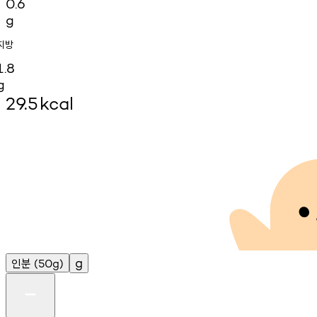
0.6
g
지방
1.8
g
29.5
kcal
인분
g
(50g)