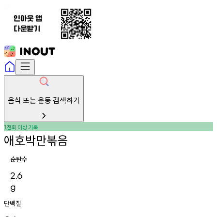
음식 또는 운동 검색하기
천회
이상
기록
1
애호박만볶음
순탄수
2.6
g
단백질