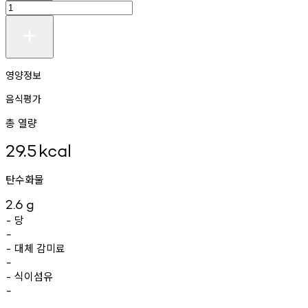
영양정보
음식평가
총 열량
29.5
kcal
탄수화물
2.6
g
당
-
-
대체
감미료
-
-
식이섬유
-
-