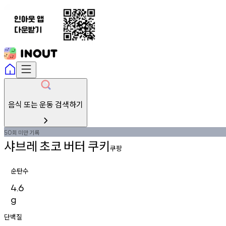
음식 또는 운동 검색하기
회
미만
기록
50
샤브레
초코
버터
쿠키
쿠팡
순탄수
4.6
g
단백질