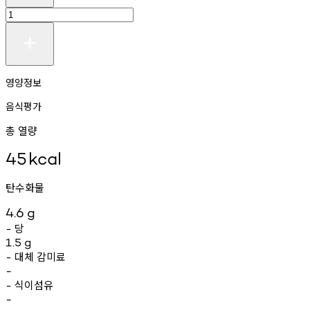
영양정보
음식평가
총 열량
45
kcal
탄수화물
4.6
g
당
-
1.5
g
대체
감미료
-
-
식이섬유
-
-