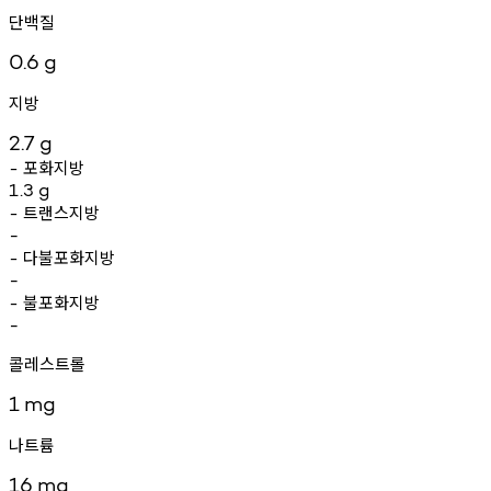
단백질
0.6
g
지방
2.7
g
포화지방
-
1.3
g
트랜스지방
-
-
다불포화지방
-
-
불포화지방
-
-
콜레스트롤
1
mg
나트륨
16
mg