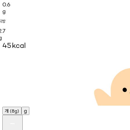
0.6
g
지방
2.7
g
45
kcal
개
g
(8g)