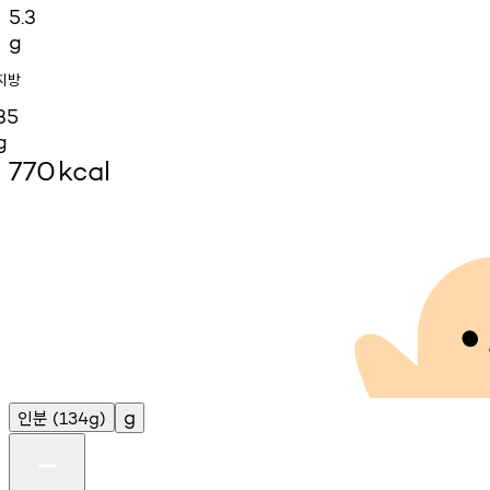
5.3
g
지방
35
g
770
kcal
인분
g
(134g)