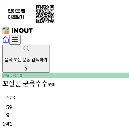
음식 또는 운동 검색하기
천회
이상
기록
1
꼬깔콘
군옥수수
롯데
순탄수
59
g
단백질