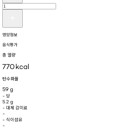
영양정보
음식평가
총 열량
770
kcal
탄수화물
59
g
당
-
5.2
g
대체
감미료
-
-
식이섬유
-
-