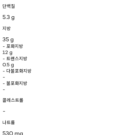
단백질
5.3
g
지방
35
g
포화지방
-
12
g
트랜스지방
-
0.5
g
다불포화지방
-
-
불포화지방
-
-
콜레스트롤
-
나트륨
530
mg