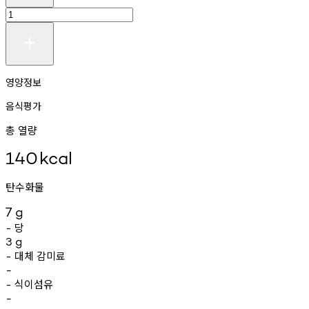
영양정보
음식평가
총 열량
140
kcal
탄수화물
7
g
당
-
3
g
대체
감미료
-
-
식이섬유
-
-