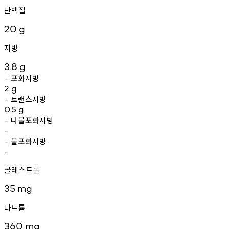
단백질
20
g
지방
3.8
g
포화지방
-
2
g
트랜스지방
-
0.5
g
다불포화지방
-
-
불포화지방
-
-
콜레스트롤
35
mg
나트륨
360
mg