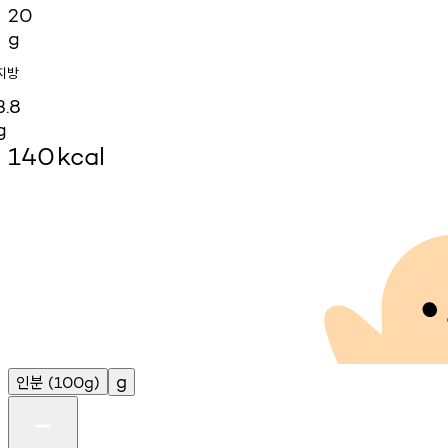
20
g
지방
3.8
g
140
kcal
인분
g
(100g)