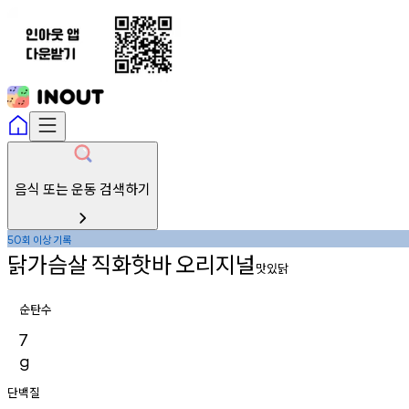
음식 또는 운동 검색하기
회
이상
기록
50
닭가슴살
직화핫바
오리지널
맛있닭
순탄수
7
g
단백질