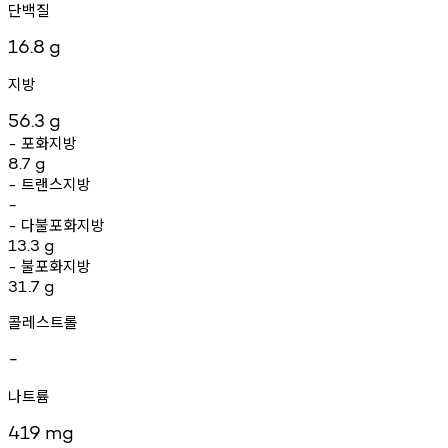
단백질
16.8
g
지방
56.3
g
포화지방
-
8.7
g
트랜스지방
-
-
다불포화지방
-
13.3
g
불포화지방
-
31.7
g
콜레스트롤
-
나트륨
419
mg