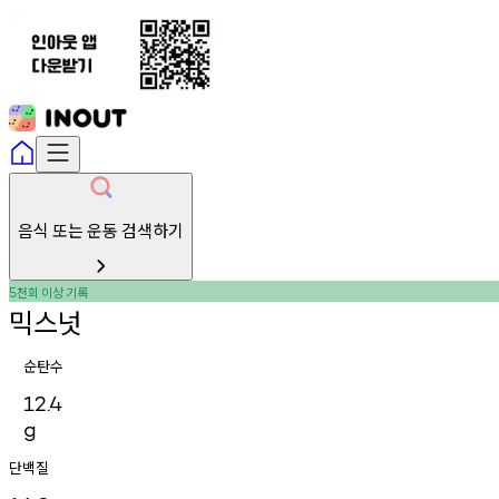
음식 또는 운동 검색하기
천회
이상
기록
5
믹스넛
순탄수
12.4
g
단백질