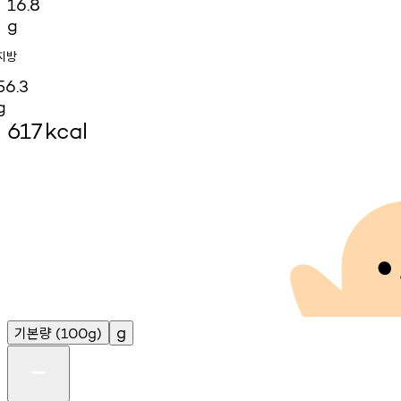
16.8
g
지방
56.3
g
617
kcal
기본량
g
(100g)