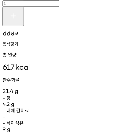
영양정보
음식평가
총 열량
617
kcal
탄수화물
21.4
g
당
-
4.2
g
대체
감미료
-
-
식이섬유
-
9
g