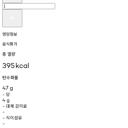
영양정보
음식평가
총 열량
395
kcal
탄수화물
47
g
당
-
4
g
대체
감미료
-
-
식이섬유
-
-