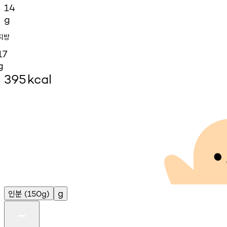
14
g
지방
17
g
395
kcal
인분
g
(150g)