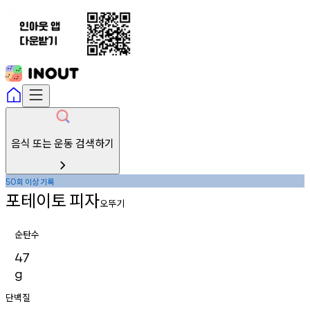
음식 또는 운동 검색하기
회
이상
기록
50
포테이토
피자
오뚜기
순탄수
47
g
단백질