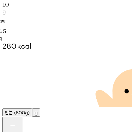
10
g
지방
4.5
g
280
kcal
인분
g
(500g)