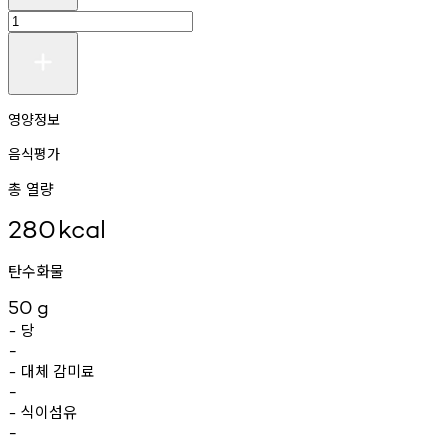
영양정보
음식평가
총 열량
280
kcal
탄수화물
50
g
당
-
-
대체
감미료
-
-
식이섬유
-
-