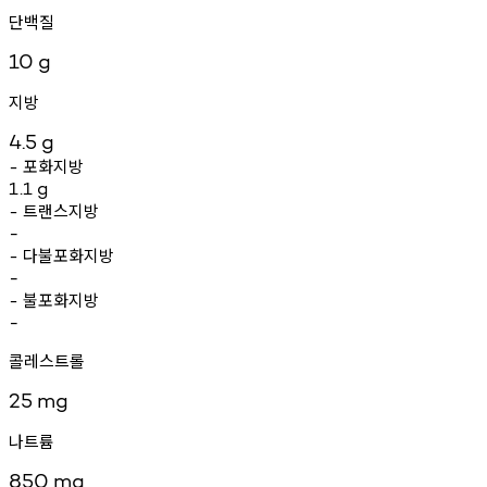
단백질
10
g
지방
4.5
g
포화지방
-
1.1
g
트랜스지방
-
-
다불포화지방
-
-
불포화지방
-
-
콜레스트롤
25
mg
나트륨
850
mg