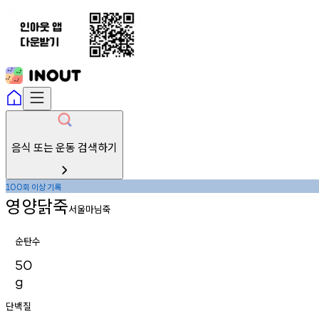
음식 또는 운동 검색하기
회
이상
기록
100
영양닭죽
서울마님죽
순탄수
50
g
단백질