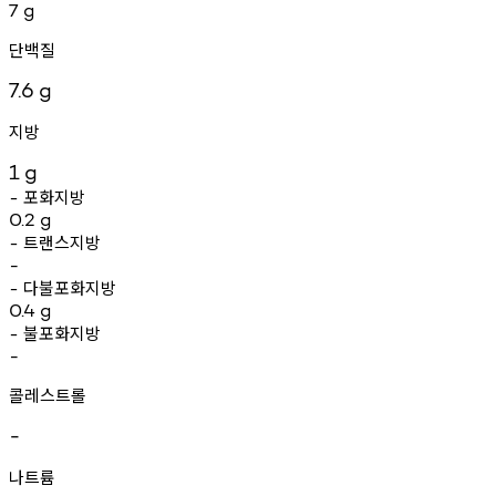
7
g
단백질
7.6
g
지방
1
g
포화지방
-
0.2
g
트랜스지방
-
-
다불포화지방
-
0.4
g
불포화지방
-
-
콜레스트롤
-
나트륨