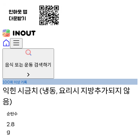
음식 또는 운동 검색하기
회
이상
기록
100
익힌
시금치
냉동
요리시
지방추가되지
않
(
,
음
)
순탄수
2.8
g