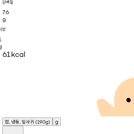
단백질
7.6
g
지방
1
g
61
kcal
컵
냉동
잎사귀
g
,
,
(190g)