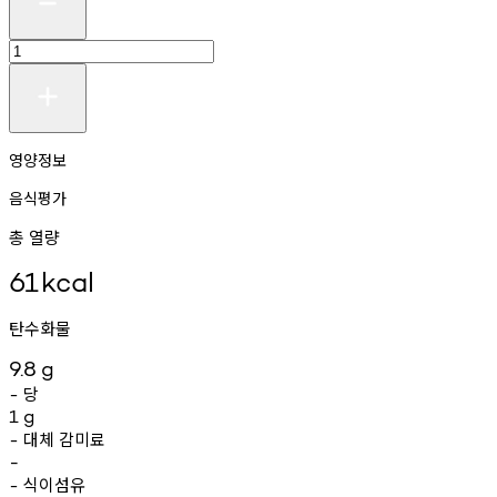
영양정보
음식평가
총 열량
61
kcal
탄수화물
9.8
g
당
-
1
g
대체
감미료
-
-
식이섬유
-