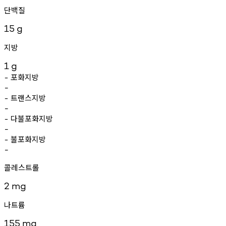
단백질
15
g
지방
1
g
포화지방
-
-
트랜스지방
-
-
다불포화지방
-
-
불포화지방
-
-
콜레스트롤
2
mg
나트륨
155
mg