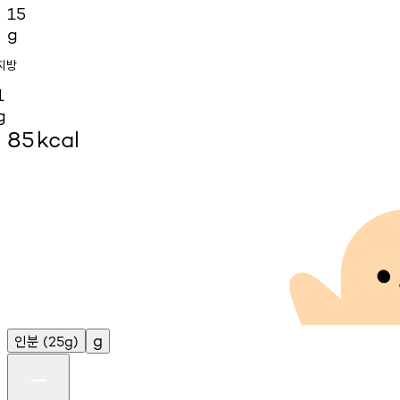
15
g
지방
1
g
85
kcal
인분
g
(25g)