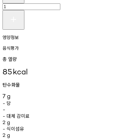
영양정보
음식평가
총 열량
85
kcal
탄수화물
7
g
당
-
-
대체
감미료
-
2
g
식이섬유
-
2
g