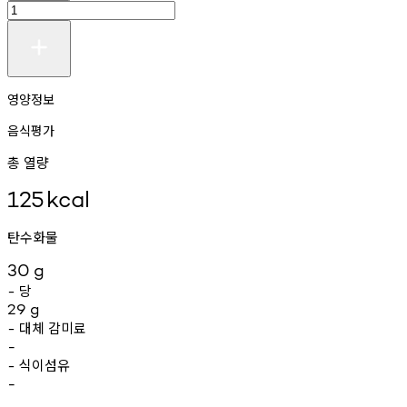
영양정보
음식평가
총 열량
125
kcal
탄수화물
30
g
당
-
29
g
대체
감미료
-
-
식이섬유
-
-