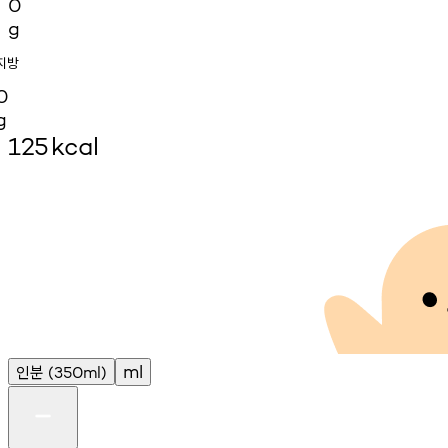
0
g
지방
0
g
125
kcal
인분
ml
(350ml)