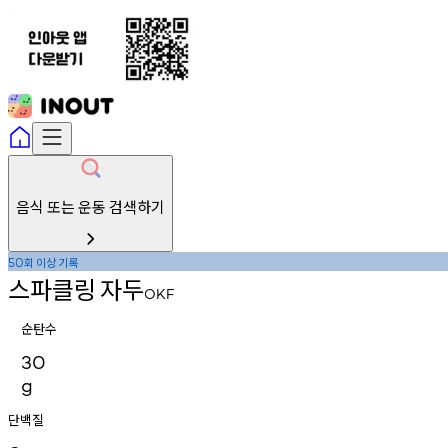
음식 또는 운동 검색하기
회
이상
기록
50
스파클링
자두
OKF
순탄수
30
g
단백질