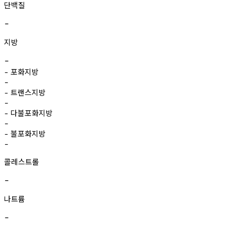
단백질
-
지방
-
포화지방
-
-
트랜스지방
-
-
다불포화지방
-
-
불포화지방
-
-
콜레스트롤
-
나트륨
-