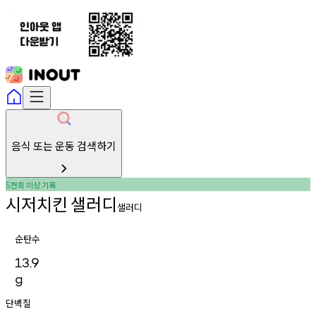
음식 또는 운동 검색하기
천회
이상
기록
5
시저치킨
샐러디
샐러디
순탄수
13.9
g
단백질