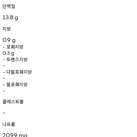
단백질
13.8
g
지방
0.9
g
포화지방
-
0.3
g
트랜스지방
-
-
다불포화지방
-
-
불포화지방
-
-
콜레스트롤
-
나트륨
209.9
mg