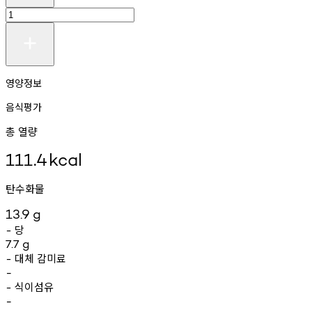
영양정보
음식평가
총 열량
111.4
kcal
탄수화물
13.9
g
당
-
7.7
g
대체
감미료
-
-
식이섬유
-
-