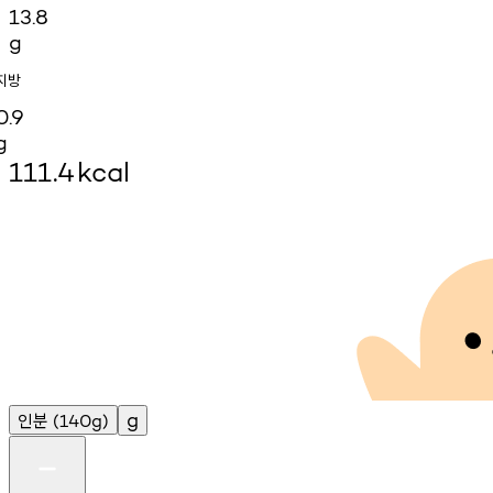
13.8
g
지방
0.9
g
111.4
kcal
인분
g
(140g)