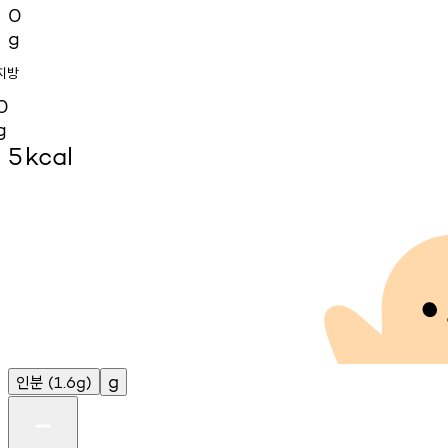
0
g
지방
0
g
5
kcal
인분
g
(1.6g)