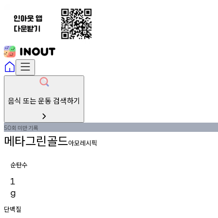
음식 또는 운동 검색하기
회
미만
기록
50
메타그린골드
아모레시픽
순탄수
1
g
단백질