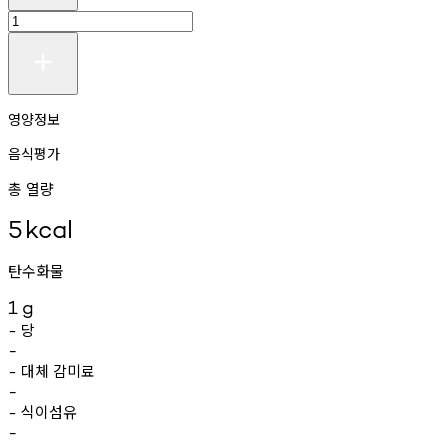
영양정보
음식평가
총 열량
5
kcal
탄수화물
1
g
당
-
-
대체
감미료
-
-
식이섬유
-
-