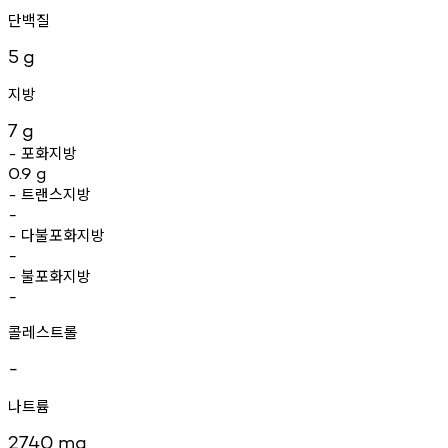
단백질
5
g
지방
7
g
포화지방
-
0.9
g
트랜스지방
-
-
다불포화지방
-
-
불포화지방
-
-
콜레스트롤
-
나트륨
2740
mg