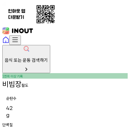
음식 또는 운동 검색하기
천회
이상
기록
1
비빔장
팔도
순탄수
42
g
단백질