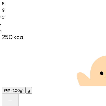
5
g
지방
7
g
250
kcal
인분
g
(100g)