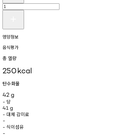
영양정보
음식평가
총 열량
250
kcal
탄수화물
42
g
당
-
41
g
대체
감미료
-
-
식이섬유
-
-