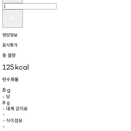
영양정보
음식평가
총 열량
125
kcal
탄수화물
8
g
당
-
8
g
대체
감미료
-
-
식이섬유
-
-