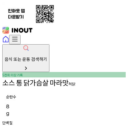
음식 또는 운동 검색하기
천회
이상
기록
5
소스
통
닭가슴살
마라맛
허닭
순탄수
8
g
단백질