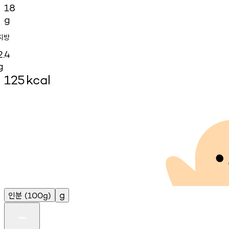
18
g
지방
2.4
g
125
kcal
인분
g
(100g)