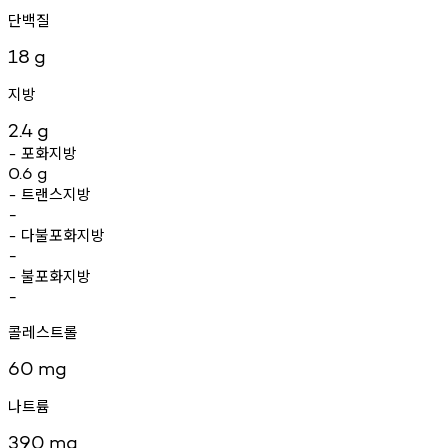
단백질
18
g
지방
2.4
g
포화지방
-
0.6
g
트랜스지방
-
-
다불포화지방
-
-
불포화지방
-
-
콜레스트롤
60
mg
나트륨
390
mg