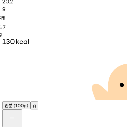
20.2
g
지방
4.7
g
130
kcal
인분
g
(100g)