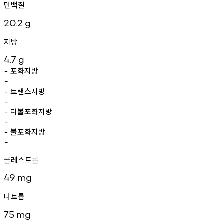
단백질
20.2
g
지방
4.7
g
포화지방
-
-
트랜스지방
-
-
다불포화지방
-
-
불포화지방
-
-
콜레스트롤
49
mg
나트륨
75
mg