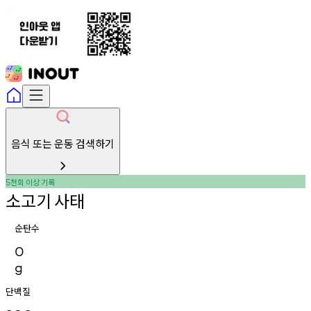
음식 또는 운동 검색하기
천회
이상
기록
5
소고기
사태
순탄수
0
g
단백질