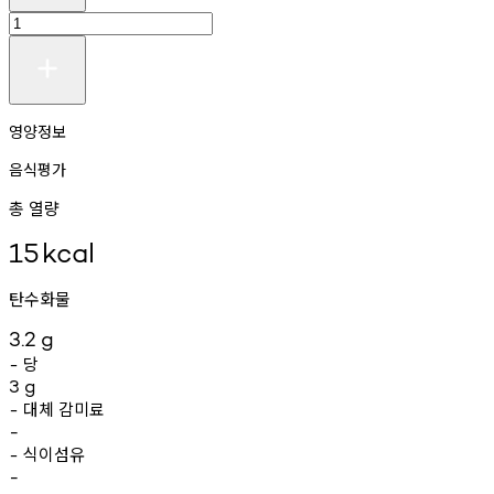
영양정보
음식평가
총 열량
15
kcal
탄수화물
3.2
g
당
-
3
g
대체
감미료
-
-
식이섬유
-
-