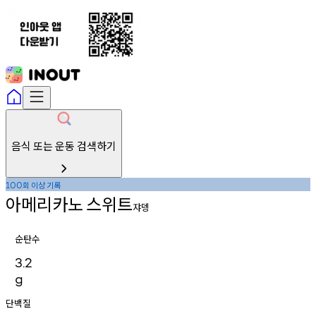
음식 또는 운동 검색하기
회
이상
기록
100
아메리카노
스위트
쟈뎅
순탄수
3.2
g
단백질