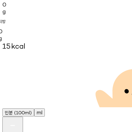
0
g
지방
0
g
15
kcal
인분
ml
(100ml)