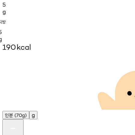
5
g
지방
5
g
190
kcal
인분
g
(70g)