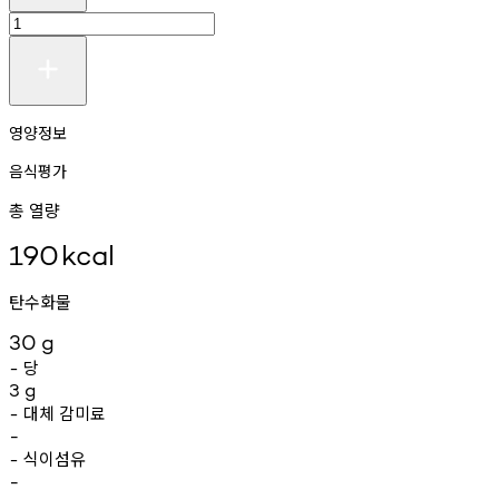
영양정보
음식평가
총 열량
190
kcal
탄수화물
30
g
당
-
3
g
대체
감미료
-
-
식이섬유
-
-