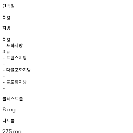
단백질
5
g
지방
5
g
포화지방
-
3
g
트랜스지방
-
-
다불포화지방
-
-
불포화지방
-
-
콜레스트롤
8
mg
나트륨
275
mg