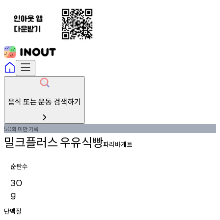
음식 또는 운동 검색하기
회
미만
기록
50
밀크플러스
우유식빵
파리바게트
순탄수
30
g
단백질