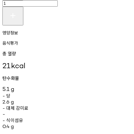
영양정보
음식평가
총 열량
21
kcal
탄수화물
5.1
g
당
-
2.6
g
대체
감미료
-
-
식이섬유
-
0.4
g