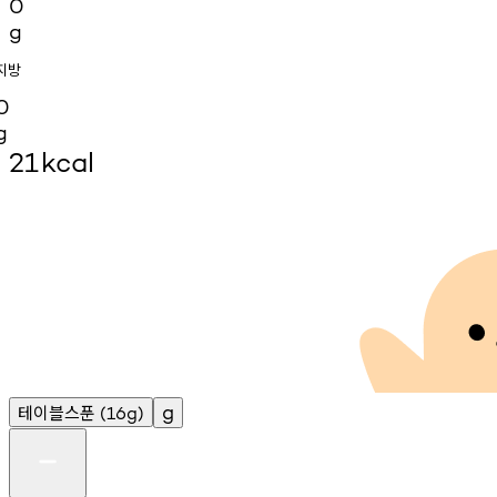
0
g
지방
0
g
21
kcal
테이블스푼
g
(16g)