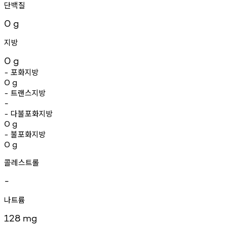
단백질
0
g
지방
0
g
포화지방
-
0
g
트랜스지방
-
-
다불포화지방
-
0
g
불포화지방
-
0
g
콜레스트롤
-
나트륨
128
mg