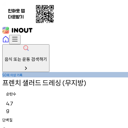
음식 또는 운동 검색하기
회
이상
기록
50
프렌치
샐러드
드레싱
무지방
(
)
순탄수
4.7
g
단백질