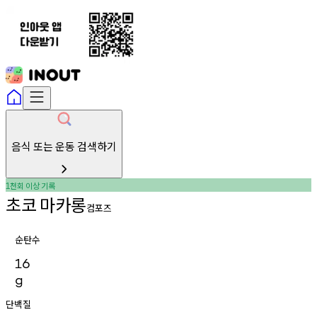
음식 또는 운동 검색하기
천회
이상
기록
1
초코
마카롱
컴포즈
순탄수
16
g
단백질