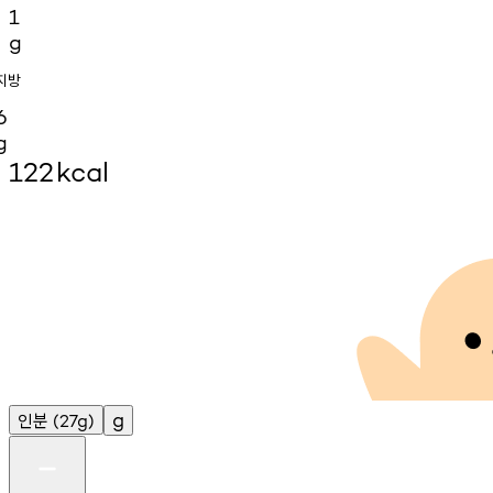
1
g
지방
6
g
122
kcal
인분
g
(27g)