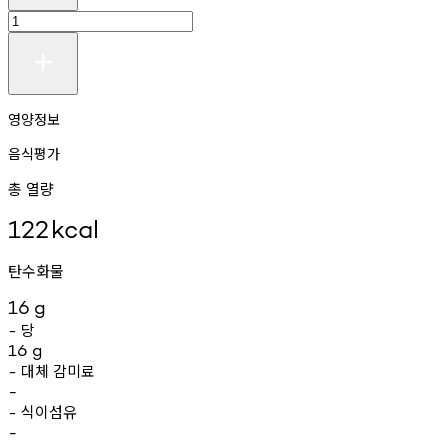
영양정보
음식평가
총 열량
122
kcal
탄수화물
16
g
당
-
16
g
대체
감미료
-
-
식이섬유
-
-