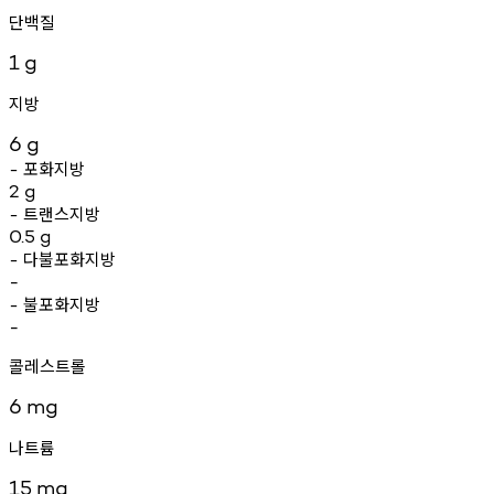
단백질
1
g
지방
6
g
포화지방
-
2
g
트랜스지방
-
0.5
g
다불포화지방
-
-
불포화지방
-
-
콜레스트롤
6
mg
나트륨
15
mg