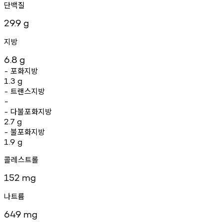
단백질
29.9
g
지방
6.8
g
포화지방
-
1.3
g
트랜스지방
-
-
다불포화지방
-
2.7
g
불포화지방
-
1.9
g
콜레스트롤
152
mg
나트륨
649
mg