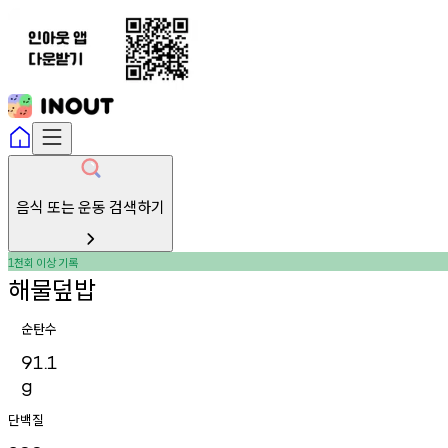
음식 또는 운동 검색하기
천회
이상
기록
1
해물덮밥
순탄수
91.1
g
단백질