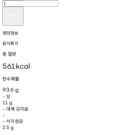
영양정보
음식평가
총 열량
561
kcal
탄수화물
93.6
g
당
-
11
g
대체
감미료
-
-
식이섬유
-
2.5
g