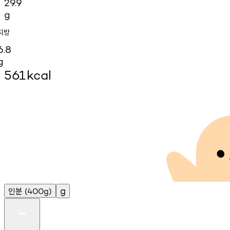
29.9
g
지방
6.8
g
561
kcal
인분
g
(400g)