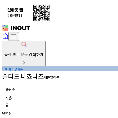
음식 또는 운동 검색하기
회
이상
기록
100
솔티드
나쵸나쵸
세븐일레븐
순탄수
46
g
단백질