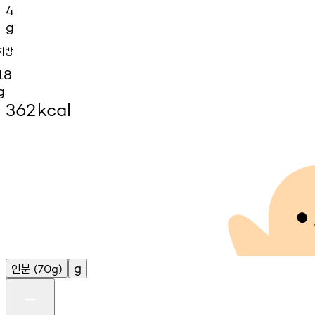
4
g
지방
18
g
362
kcal
인분
g
(70g)