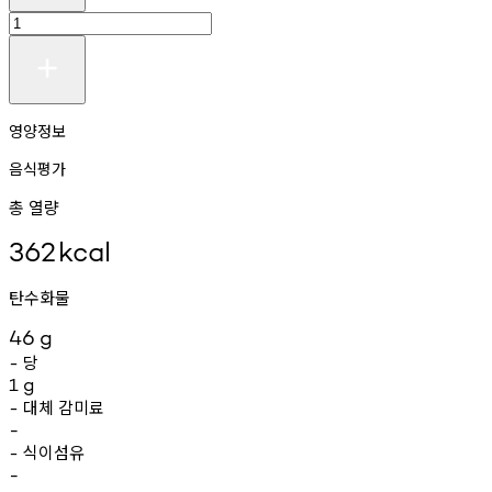
영양정보
음식평가
총 열량
362
kcal
탄수화물
46
g
당
-
1
g
대체
감미료
-
-
식이섬유
-
-