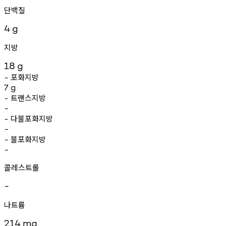
단백질
4
g
지방
18
g
포화지방
-
7
g
트랜스지방
-
-
다불포화지방
-
-
불포화지방
-
-
콜레스트롤
-
나트륨
214
mg