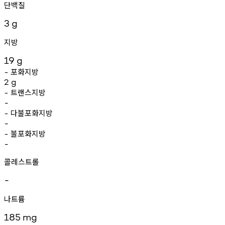
단백질
3
g
지방
19
g
포화지방
-
2
g
트랜스지방
-
-
다불포화지방
-
-
불포화지방
-
-
콜레스트롤
-
나트륨
185
mg