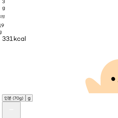
3
g
지방
19
g
331
kcal
인분
g
(70g)