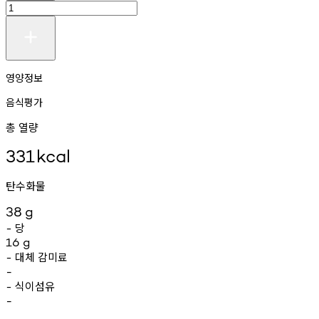
영양정보
음식평가
총 열량
331
kcal
탄수화물
38
g
당
-
16
g
대체
감미료
-
-
식이섬유
-
-