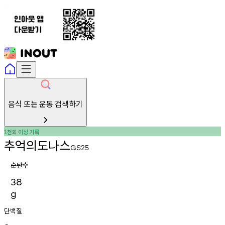
음식 또는 운동 검색하기
천회
이상
기록
1
추억의도나스
GS25
순탄수
38
g
단백질