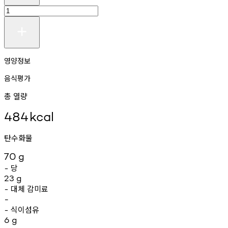
영양정보
음식평가
총 열량
484
kcal
탄수화물
70
g
당
-
23
g
대체
감미료
-
-
식이섬유
-
6
g