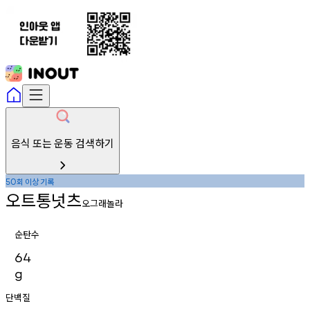
음식 또는 운동 검색하기
회
이상
기록
50
오트통넛츠
오그래놀라
순탄수
64
g
단백질