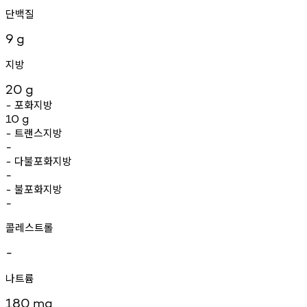
단백질
9
g
지방
20
g
포화지방
-
10
g
트랜스지방
-
-
다불포화지방
-
-
불포화지방
-
-
콜레스트롤
-
나트륨
180
mg