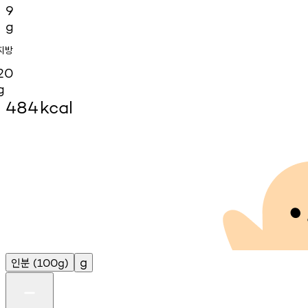
9
g
지방
20
g
484
kcal
인분
g
(100g)