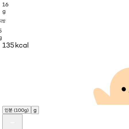
16
g
지방
5
g
135
kcal
인분
g
(100g)