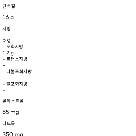
단백질
16
g
지방
5
g
포화지방
-
1.2
g
트랜스지방
-
-
다불포화지방
-
-
불포화지방
-
-
콜레스트롤
55
mg
나트륨
350
mg