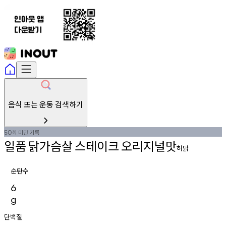
음식 또는 운동 검색하기
회
미만
기록
50
일품
닭가슴살
스테이크
오리지널맛
허닭
순탄수
6
g
단백질