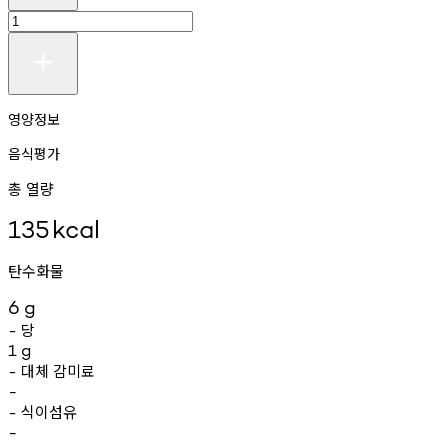
영양정보
음식평가
총 열량
135
kcal
탄수화물
6
g
당
-
1
g
대체
감미료
-
-
식이섬유
-
-