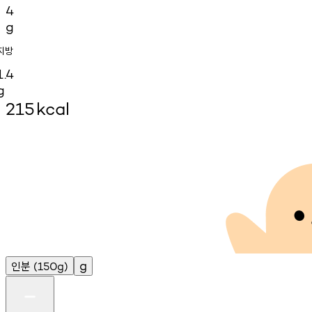
4
g
지방
1.4
g
215
kcal
인분
g
(150g)