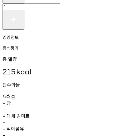
영양정보
음식평가
총 열량
215
kcal
탄수화물
46
g
당
-
-
대체
감미료
-
-
식이섬유
-
-