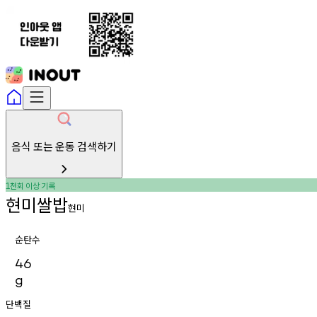
음식 또는 운동 검색하기
천회
이상
기록
1
현미쌀밥
현미
순탄수
46
g
단백질