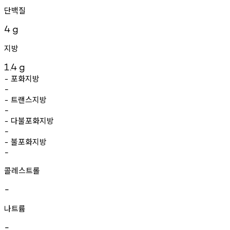
단백질
4
g
지방
1.4
g
포화지방
-
-
트랜스지방
-
-
다불포화지방
-
-
불포화지방
-
-
콜레스트롤
-
나트륨
-